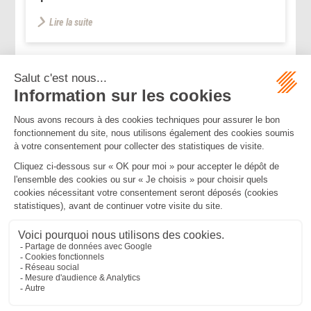
Lire la suite
...
...
<<
<
27
28
29
30
31
32
33
>
>>
Mentions légales
Politique de confidentialité
Politique de cookies
Plan du site
MBA ET ASSOCIÉS
235 Rue Helene Boucher, 34170 CASTELNAU LE LEZ
Tél :
04 67 20 28 00
Bureau secondaire à Cannes
50 rue d’Antibes, 06400 CANNES
Tél :
04 83 15 71 51