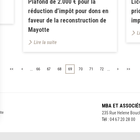
Plafond de 2.000 € pour la
Lic
réduction d’impôt pour dons en
pri
faveur de la reconstruction de
imp
Mayotte
L
Lire la suite
...
...
<<
<
66
67
68
69
70
71
72
>
>>
MBA ET ASSOCIÉ
ite
235 Rue Helene Bouc
Tél :
04 67 20 28 00