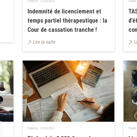
Publié le :
17/03/2025
Publié 
Indemnité de licenciement et
TAS
temps partiel thérapeutique : la
d'é
Cour de cassation tranche !
co
Lire la suite
L
Publié le :
12/03/2025
Publié 