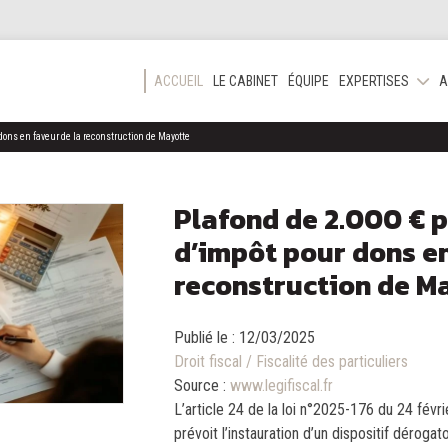
ACCUEIL
LE CABINET
ÉQUIPE
EXPERTISES
A
 dons en faveur de la reconstruction de Mayotte
Plafond de 2.000 € p
d’impôt pour dons en
reconstruction de M
Publié le :
12/03/2025
Droit fiscal
/
Fiscalité des particuliers
Source :
www.legifiscal.fr
L’article 24 de la loi n°2025-176 du 24 fév
prévoit l’instauration d’un dispositif déroga