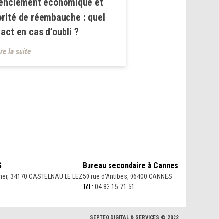
enciement économique et
orité de réembauche : quel
act en cas d’oubli ?
ire la suite
S
Bureau secondaire à Cannes
her, 34170 CASTELNAU LE LEZ
50 rue d’Antibes, 06400 CANNES
Tél :
04 83 15 71 51
SEPTEO DIGITAL & SERVICES © 2022