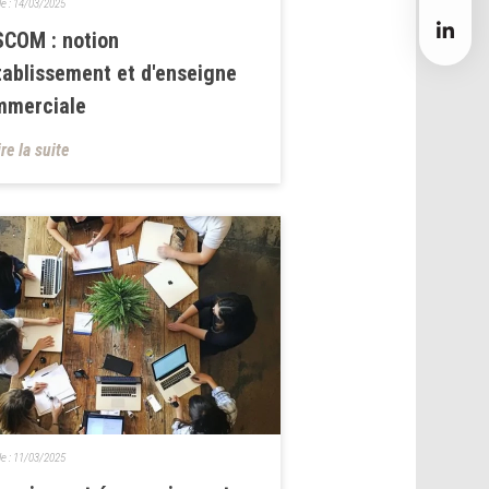
le :
14/03/2025
COM : notion
tablissement et d'enseigne
mmerciale
ire la suite
le :
11/03/2025