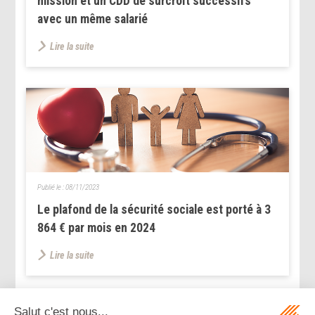
mission et un CDD de surcroît successifs
avec un même salarié
Lire la suite
Publié le :
08/11/2023
Le plafond de la sécurité sociale est porté à 3
864 € par mois en 2024
Lire la suite
...
...
<<
<
172
173
174
175
176
177
178