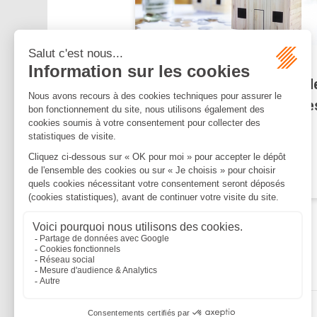
Publié le :
21/03/2023
Les plafonds d'exonération d
CVAE dans les zones urbaine
en difficulté sont fixés pour
2022
Lire la suite