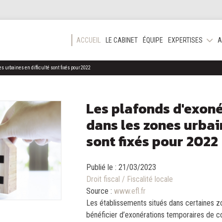
ACCUEIL
LE CABINET
ÉQUIPE
EXPERTISES
A
 urbaines en difficulté sont fixés pour 2022
Les plafonds d'exon
dans les zones urbain
sont fixés pour 2022
Publié le :
21/03/2023
Droit fiscal
/
Fiscalité locale
Source :
www.efl.fr
Les établissements situés dans certaines zo
bénéficier d’exonérations temporaires de cot