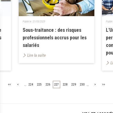
Publié le :
21/03/2023
Publié 
e
Sous-traitance : des risques
L'U
s
professionnels accrus pour les
per
salariés
con
pou
Lire la suite
L
...
...
<<
<
224
225
226
227
228
229
230
>
>>