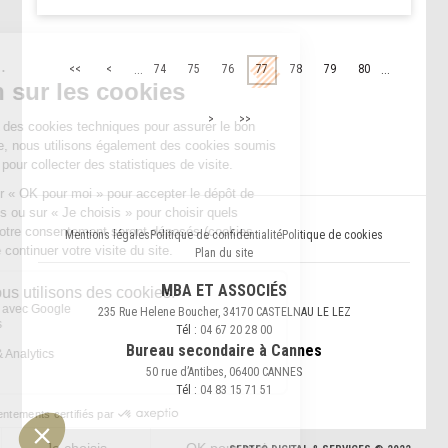
...
...
<<
<
74
75
76
77
78
79
80
>
>>
Mentions légales
Politique de confidentialité
Politique de cookies
Plan du site
MBA ET ASSOCIÉS
235 Rue Helene Boucher, 34170 CASTELNAU LE LEZ
Tél :
04 67 20 28 00
Bureau secondaire à Cannes
50 rue d’Antibes, 06400 CANNES
Tél :
04 83 15 71 51