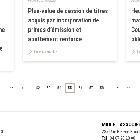
Publié le :
07/05/2025
Publié 
Plus-value de cession de titres
Heu
à
acquis par incorporation de
max
ne
primes d’émission et
Cou
abattement renforcé
obl
ve
Lire la suite
L
...
...
<<
<
52
53
54
55
56
57
58
>
>>
MBA ET ASSOCIÉ
ite
235 Rue Helene Bouc
Tél :
04 67 20 28 00