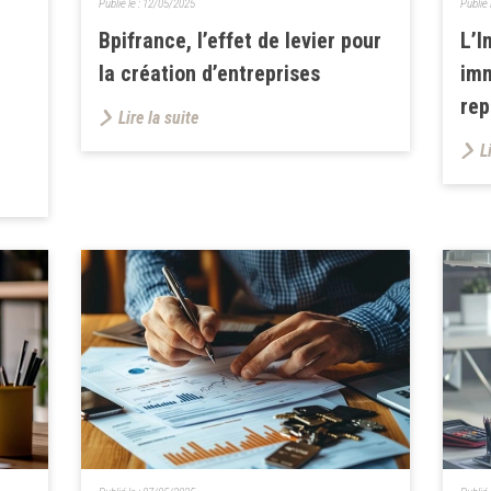
Publié le :
12/05/2025
Publié 
Bpifrance, l’effet de levier pour
L’I
la création d’entreprises
imm
rep
Lire la suite
L