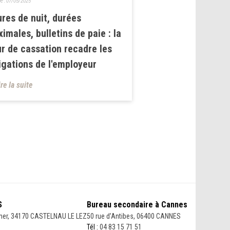
le :
07/05/2025
res de nuit, durées
imales, bulletins de paie : la
r de cassation recadre les
igations de l'employeur
ire la suite
S
Bureau secondaire à Cannes
her, 34170 CASTELNAU LE LEZ
50 rue d’Antibes, 06400 CANNES
Tél :
04 83 15 71 51