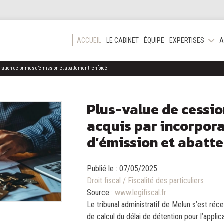
ACCUEIL
LE CABINET
ÉQUIPE
EXPERTISES
A
poration de primes d’émission et abattement renforcé
Plus-value de cessio
acquis par incorpor
d’émission et abatt
Publié le :
07/05/2025
Droit fiscal
/
Fiscalité des particuliers
Source :
www.legifiscal.fr
Le tribunal administratif de Melun s’est r
de calcul du délai de détention pour l’appli