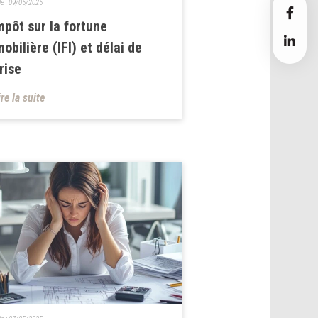
le :
09/05/2025
mpôt sur la fortune
obilière (IFI) et délai de
rise
ire la suite