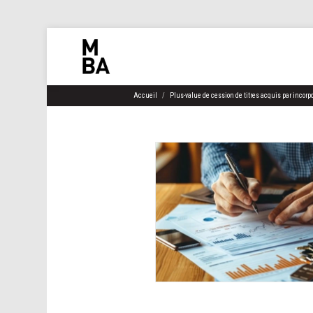
Accueil
Plus-value de cession de titres acquis par incor