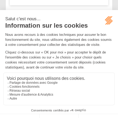
...
...
<<
<
190
191
192
193
194
195
196
>
>>
Mentions légales
Politique de confidentialité
Politique de cookies
Plan du site
MBA ET ASSOCIÉS
235 Rue Helene Boucher, 34170 CASTELNAU LE LEZ
Tél :
04 67 20 28 00
Bureau secondaire à Cannes
50 rue d’Antibes, 06400 CANNES
Tél :
04 83 15 71 51