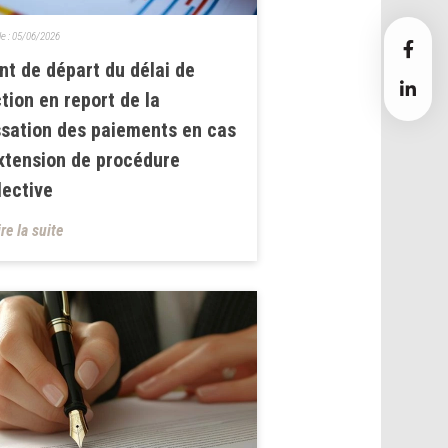
le :
05/06/2026
nt de départ du délai de
ction en report de la
sation des paiements en cas
xtension de procédure
lective
ire la suite