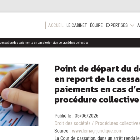
ACCUEIL
LE CABINET
ÉQUIPE
EXPERTISES
A
 la cessation des paiements en cas d’extension de procédure collective
Point de départ du dé
en report de la cess
paiements en cas d’
procédure collective
Publié le :
05/06/2026
Droit des sociétés
/
Procédures collective
Source :
www.lemag-juridique.com
La Cour de cassation, dans un arrêt rendu l