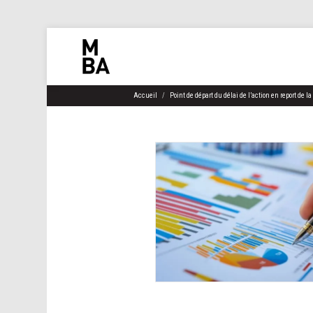
Accueil
Point de départ du délai de l’action en report de