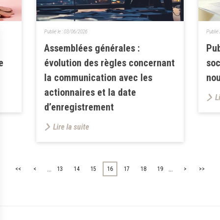
Publié le :
03/06/2026
Publié 
Assemblées générales :
Pub
e
évolution des règles concernant
soc
la communication avec les
nou
actionnaires et la date
L
d’enregistrement
Lire la suite
...
...
<<
<
13
14
15
16
17
18
19
>
>>