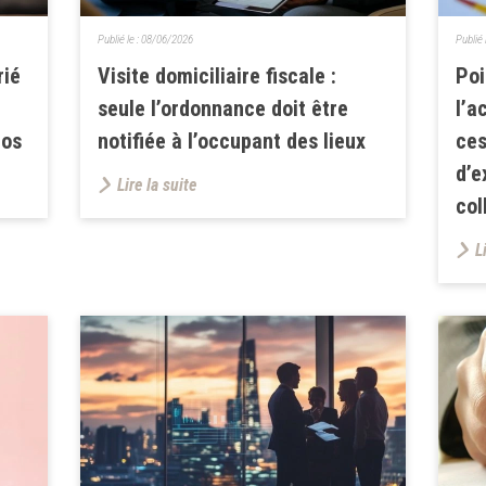
Publié le :
08/06/2026
Publié 
rié
Visite domiciliaire fiscale :
Poi
seule l’ordonnance doit être
l’a
pos
notifiée à l’occupant des lieux
ces
d’e
Lire la suite
col
L