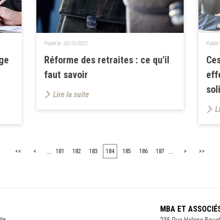
Publié le :
02/10/2023
Publié 
ge
Réforme des retraites : ce qu'il
Ces
faut savoir
eff
sol
Lire la suite
L
...
...
<<
<
181
182
183
184
185
186
187
>
>>
MBA ET ASSOCIÉ
ite