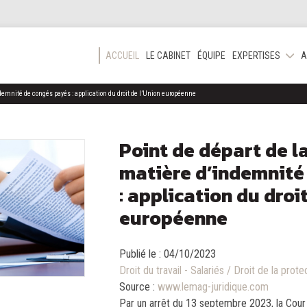
ACCUEIL
LE CABINET
ÉQUIPE
EXPERTISES
A
ndemnité de congés payés : application du droit de l’Union européenne
Point de départ de l
matière d’indemnité
: application du droi
européenne
Publié le :
04/10/2023
Droit du travail - Salariés
/
Droit de la prote
Source :
www.lemag-juridique.com
Par un arrêt du 13 septembre 2023, la Cour 