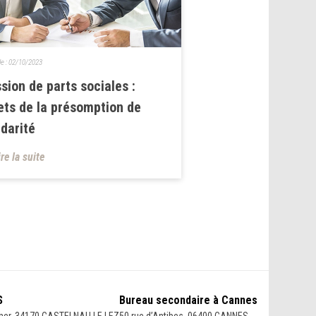
le :
02/10/2023
sion de parts sociales :
ets de la présomption de
idarité
ire la suite
S
Bureau secondaire à Cannes