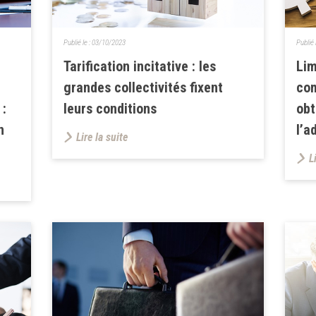
Publié le :
03/10/2023
Publié 
Tarification incitative : les
Lim
grandes collectivités fixent
co
 :
leurs conditions
obt
n
l’a
Lire la suite
L