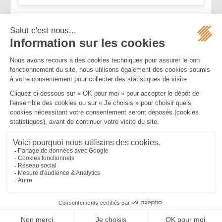
...
...
<<
<
188
189
190
191
192
193
194
>
>>
Mentions légales
Politique de confidentialité
Politique de cookies
Plan du site
MBA ET ASSOCIÉS
235 Rue Helene Boucher, 34170 CASTELNAU LE LEZ
Tél :
04 67 20 28 00
Bureau secondaire à Cannes
50 rue d’Antibes, 06400 CANNES
Tél :
04 83 15 71 51
SEPTEO DIGITAL & SERVICES © 2022