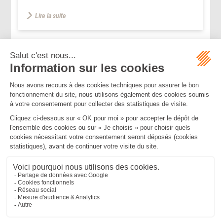
Lire la suite
...
...
<<
<
43
44
45
46
47
48
49
>
>>
Mentions légales
Politique de confidentialité
Politique de cookies
Plan du site
MBA ET ASSOCIÉS
235 Rue Helene Boucher, 34170 CASTELNAU LE LEZ
Tél :
04 67 20 28 00
Bureau secondaire à Cannes
50 rue d’Antibes, 06400 CANNES
Tél :
04 83 15 71 51