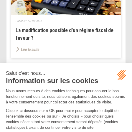
Publié le :
11/10/2023
La modification possible d'un régime fiscal de
faveur ?
Lire la suite
...
...
<<
<
178
179
180
181
182
183
184
>
>>
Mentions légales
Politique de confidentialité
Politique de cookies
Plan du site