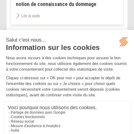
notion de connaissance du dommage
Lire la suite
...
...
<<
<
8
9
10
11
12
13
14
>
>>
Mentions légales
Politique de confidentialité
Politique de cookies
Plan du site
MBA ET ASSOCIÉS
235 Rue Helene Boucher, 34170 CASTELNAU LE LEZ
Tél :
04 67 20 28 00
Bureau secondaire à Cannes
50 rue d’Antibes, 06400 CANNES