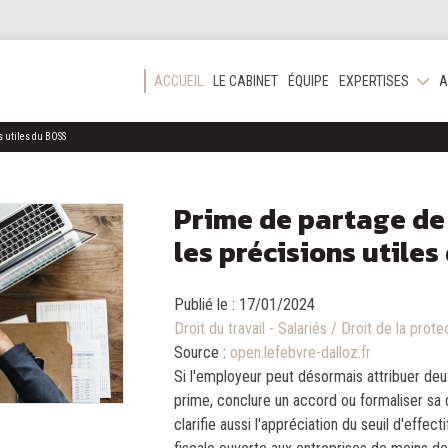
ACCUEIL
LE CABINET
ÉQUIPE
EXPERTISES
A
ns utiles du BOSS
Prime de partage de 
les précisions utile
Publié le :
17/01/2024
Droit du travail - Salariés
/
Droit de la prote
Source :
open.lefebvre-dalloz.fr
Si l'employeur peut désormais attribuer deu
prime, conclure un accord ou formaliser sa d
clarifie aussi l'appréciation du seuil d'effec