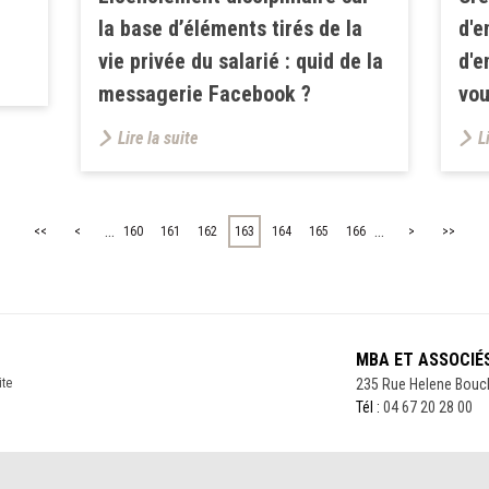
la base d’éléments tirés de la
d'e
vie privée du salarié : quid de la
d'e
messagerie Facebook ?
vou
Lire la suite
L
...
...
<<
<
160
161
162
163
164
165
166
>
>>
MBA ET ASSOCIÉ
ite
235 Rue Helene Bouc
Tél :
04 67 20 28 00