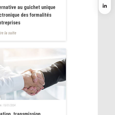
ernative au guichet unique
ctronique des formalités
ntreprises
ire la suite
le :
15/01/2024
ation, transmission