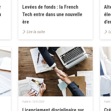
r
Levées de fonds : la French
Alt
u
Tech entre dans une nouvelle
éle
ère
d'e
Lire la suite
L
Publié le :
15/01/2024
Publié 
Licenciement disciplinaire sur
Cré