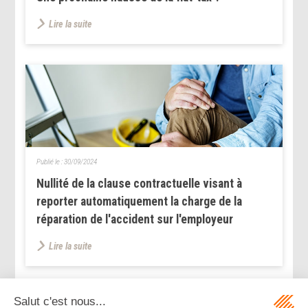
Lire la suite
Publié le :
30/09/2024
Nullité de la clause contractuelle visant à
reporter automatiquement la charge de la
réparation de l'accident sur l'employeur
Lire la suite
...
...
<<
<
104
105
106
107
108
109
110