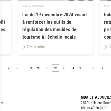
Publié le :
03/12/2024
Publié 
Loi du 19 novembre 2024 visant
Ind
fit
à renforcer les outils de
ret
les
régulation des meublés de
pri
tourisme à l'échelle locale
con
Lire la suite
L
...
...
<<
<
89
90
91
92
93
94
95
>
>>
MBA ET ASSOCIÉ
ite
235 Rue Helene Bouc
Tél :
04 67 20 28 00