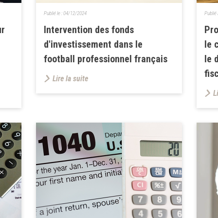
Publié le :
04/12/2024
Publié 
ur
Intervention des fonds
Pro
d'investissement dans le
le 
football professionnel français
le 
fis
Lire la suite
L