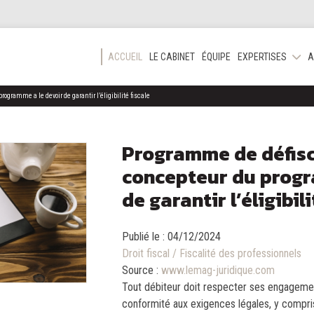
ACCUEIL
LE CABINET
ÉQUIPE
EXPERTISES
A
ogramme a le devoir de garantir l’éligibilité fiscale
Programme de défisca
concepteur du progr
de garantir l’éligibili
Publié le :
04/12/2024
Droit fiscal
/
Fiscalité des professionnels
Source :
www.lemag-juridique.com
Tout débiteur doit respecter ses engageme
conformité aux exigences légales, y compris 