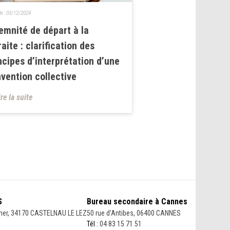
le :
03/12/2024
emnité de départ à la
raite : clarification des
ncipes d’interprétation d’une
vention collective
ire la suite
S
Bureau secondaire à Cannes
her, 34170 CASTELNAU LE LEZ
50 rue d’Antibes, 06400 CANNES
Tél :
04 83 15 71 51