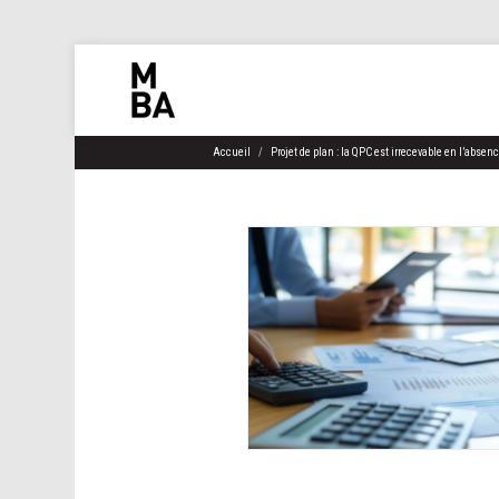
Accueil
Projet de plan : la QPC est irrecevable en l’absen