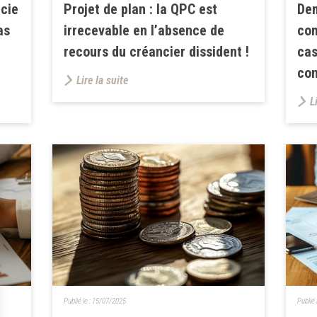
écie
Projet de plan : la QPC est
De
as
irrecevable en l’absence de
com
recours du créancier dissident !
cas
con
Lire la suite
L
Publié le :
15/07/2025
Publié 