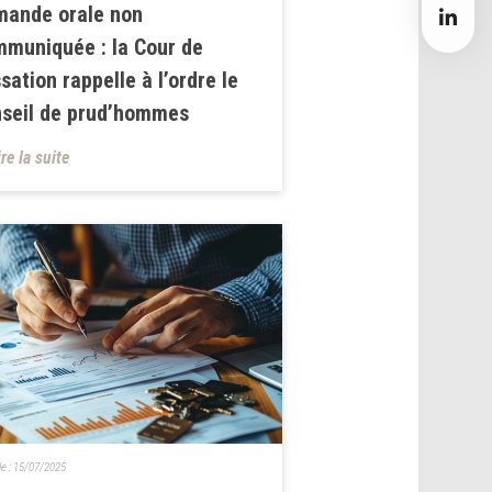
mande orale non
muniquée : la Cour de
sation rappelle à l’ordre le
seil de prud’hommes
ire la suite
le :
15/07/2025