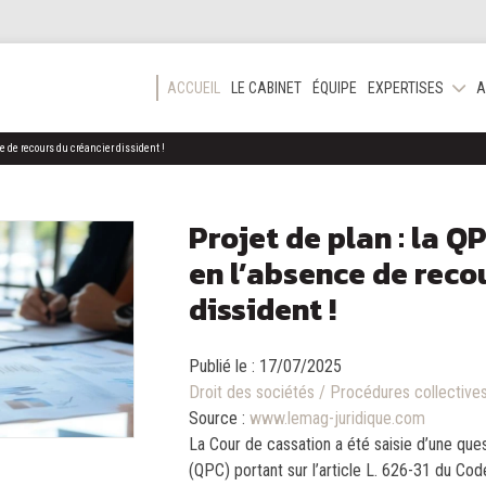
ACCUEIL
LE CABINET
ÉQUIPE
EXPERTISES
A
ce de recours du créancier dissident !
Projet de plan : la Q
en l’absence de reco
dissident !
Publié le :
17/07/2025
Droit des sociétés
/
Procédures collective
Source :
www.lemag-juridique.com
La Cour de cassation a été saisie d’une quest
(QPC) portant sur l’article L. 626-31 du Co