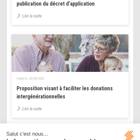
publication du décret d’application
Lire la suite
Publié le :
29/08/2023
Proposition visant à faciliter les donations
intergénérationnelles
Lire la suite
...
...
<<
<
189
190
191
192
193
194
195