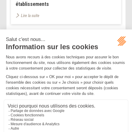
établissements
Lire la suite
...
...
<<
<
57
58
59
60
61
62
63
>
>>
Mentions légales
Politique de confidentialité
Politique de cookies
Plan du site
MBA ET ASSOCIÉS
235 Rue Helene Boucher, 34170 CASTELNAU LE LEZ
Tél :
04 67 20 28 00
Bureau secondaire à Cannes
50 rue d’Antibes, 06400 CANNES