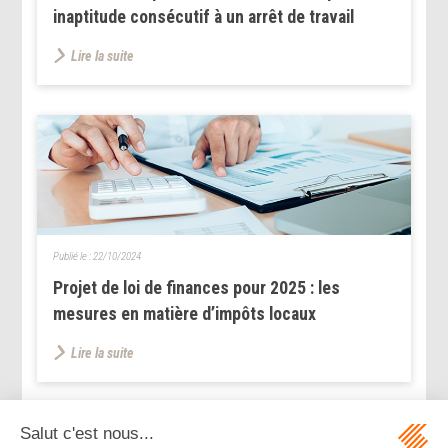
inaptitude consécutif à un arrêt de travail
Lire la suite
Publié le :
22/10/2024
Projet de loi de finances pour 2025 : les
mesures en matière d’impôts locaux
Lire la suite
...
...
<<
<
99
100
101
102
103
104
105