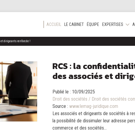
ACCUEIL
LE CABINET
ÉQUIPE
EXPERTISES
A
 et dirigeants renforcée !
RCS : la confidential
des associés et dirig
Publié le :
10/09/2025
Droit des sociétés
/
Droit des sociétés com
Source :
www.lemag-juridique.com
Les associés et dirigeants de sociétés à res
la possibilité de dissimuler leur adresse per
commerce et des sociétés...