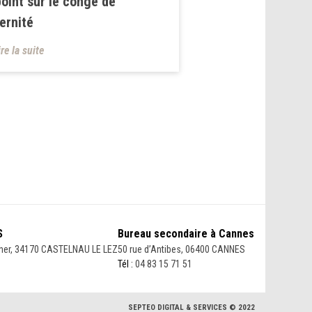
point sur le congé de
ernité
ire la suite
S
Bureau secondaire à Cannes
her, 34170 CASTELNAU LE LEZ
50 rue d’Antibes, 06400 CANNES
Tél :
04 83 15 71 51
SEPTEO DIGITAL & SERVICES © 2022