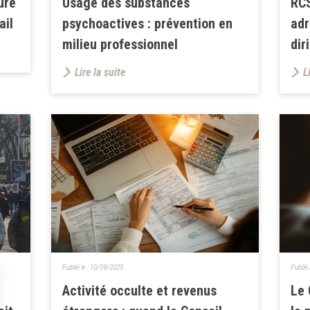
ure
Usage des substances
RCS
ail
psychoactives : prévention en
adr
milieu professionnel
dir
Lire la suite
L
Publié le :
10/09/2025
Publié 
Activité occulte et revenus
Le 