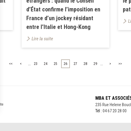
ait
étrangers : quand le Conseil
le 
d’État confirme l’imposition en
pat
France d’un jockey résidant
L
entre l’Italie et Hong-Kong
Lire la suite
...
...
<<
<
23
24
25
26
27
28
29
>
>>
MBA ET ASSOCIÉ
ite
235 Rue Helene Bouc
Tél :
04 67 20 28 00