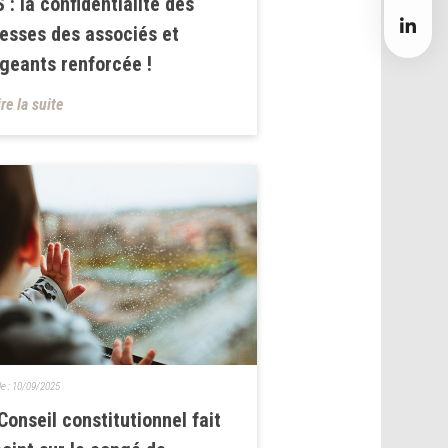
 : la confidentialité des
esses des associés et
igeants renforcée !
ire la suite
le :
10/09/2025
Conseil constitutionnel fait