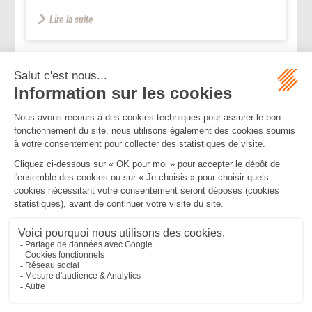
Lire la suite
...
...
<<
<
74
75
76
77
78
79
80
>
>>
Mentions légales
Politique de confidentialité
Politique de cookies
Plan du site
MBA ET ASSOCIÉS
235 Rue Helene Boucher, 34170 CASTELNAU LE LEZ
Tél :
04 67 20 28 00
Bureau secondaire à Cannes
50 rue d’Antibes, 06400 CANNES
Tél :
04 83 15 71 51