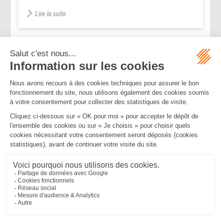
Lire la suite
...
...
<<
<
11
12
13
14
15
16
17
>
>>
Mentions légales
Politique de confidentialité
Politique de cookies
Plan du site
MBA ET ASSOCIÉS
235 Rue Helene Boucher, 34170 CASTELNAU LE LEZ
Tél :
04 67 20 28 00
Bureau secondaire à Cannes
50 rue d’Antibes, 06400 CANNES
Tél :
04 83 15 71 51