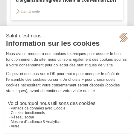
Lire la suite
...
...
<<
<
162
163
164
165
166
167
168
>
>>
Mentions légales
Politique de confidentialité
Politique de cookies
Plan du site
MBA ET ASSOCIÉS
235 Rue Helene Boucher, 34170 CASTELNAU LE LEZ
Tél :
04 67 20 28 00
Bureau secondaire à Cannes
50 rue d’Antibes, 06400 CANNES
Tél :
04 83 15 71 51