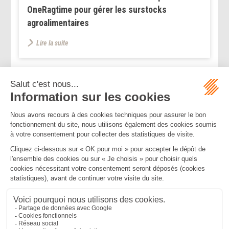
OneRagtime pour gérer les surstocks
agroalimentaires
Lire la suite
...
...
<<
<
196
197
198
199
200
201
202
>
>>
Mentions légales
Politique de confidentialité
Politique de cookies
Plan du site
MBA ET ASSOCIÉS
235 Rue Helene Boucher, 34170 CASTELNAU LE LEZ
Tél :
04 67 20 28 00