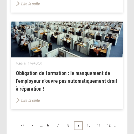
Lire la suite
Publié le :
01/07/2026
Obligation de formation : le manquement de
l'employeur n'ouvre pas automatiquement droit
à réparation !
Lire la suite
...
...
<<
<
6
7
8
9
10
11
12