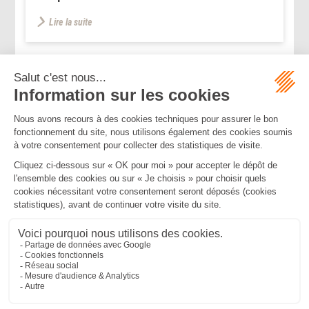
Lire la suite
...
...
<<
<
88
89
90
91
92
93
94
>
>>
Mentions légales
Politique de confidentialité
Politique de cookies
Plan du site
MBA ET ASSOCIÉS
235 Rue Helene Boucher, 34170 CASTELNAU LE LEZ
Tél :
04 67 20 28 00
Bureau secondaire à Cannes
50 rue d’Antibes, 06400 CANNES
Tél :
04 83 15 71 51