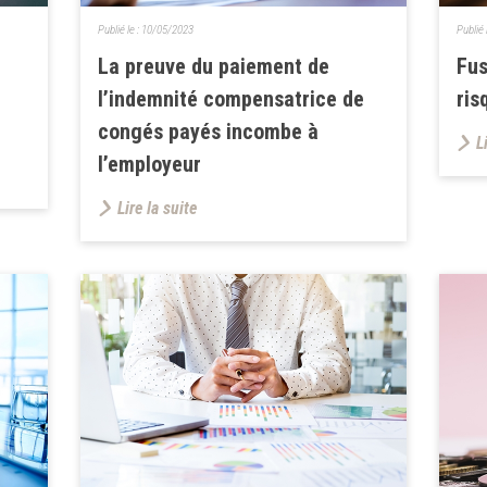
Publié le :
10/05/2023
Publié 
La preuve du paiement de
Fus
l’indemnité compensatrice de
ris
congés payés incombe à
L
l’employeur
Lire la suite