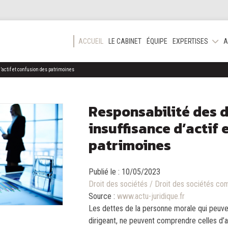
ACCUEIL
LE CABINET
ÉQUIPE
EXPERTISES
A
’actif et confusion des patrimoines
Responsabilité des 
insuffisance d’actif 
patrimoines
Publié le :
10/05/2023
Droit des sociétés
/
Droit des sociétés com
Source :
www.actu-juridique.fr
Les dettes de la personne morale qui peuve
dirigeant, ne peuvent comprendre celles d’