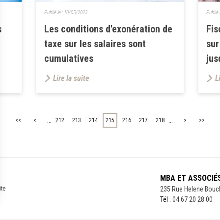
Publié le :
10/05/2023
Publié 
s
Les conditions d'exonération de
Fis
taxe sur les salaires sont
sur
cumulatives
jus
Lire la suite
L
...
...
<<
<
212
213
214
215
216
217
218
>
>>
MBA ET ASSOCIÉ
ite
235 Rue Helene Bouc
Tél :
04 67 20 28 00