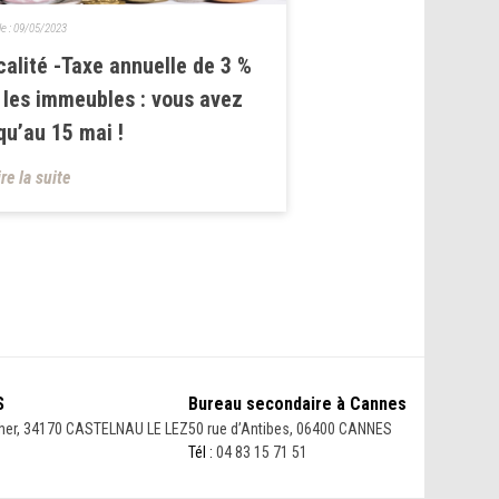
le :
09/05/2023
calité -Taxe annuelle de 3 %
 les immeubles : vous avez
qu’au 15 mai !
ire la suite
S
Bureau secondaire à Cannes
her, 34170 CASTELNAU LE LEZ
50 rue d’Antibes, 06400 CANNES
Tél :
04 83 15 71 51