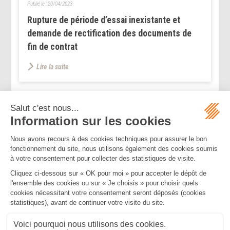
Publié le :
20/04/2023
Rupture de période d’essai inexistante et
demande de rectification des documents de
fin de contrat
Lire la suite
...
...
<<
<
216
217
218
219
220
221
222
>
>>
Mentions légales
Politique de confidentialité
Politique de cookies
Plan du site
MBA ET ASSOCIÉS