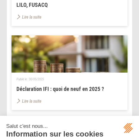
LILO, FUSACQ
Lire la suite
Publié le :
30/05/2025
Déclaration IFI : quoi de neuf en 2025 ?
Lire la suite
...
...
<<
<
46
47
48
49
50
51
52