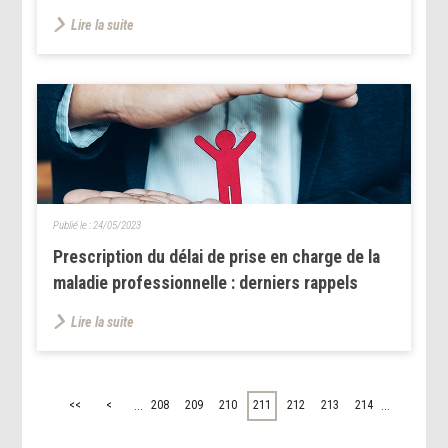
Lire la suite
Publié le :
24/05/2023
Prescription du délai de prise en charge de la
maladie professionnelle : derniers rappels
Lire la suite
...
...
<<
<
208
209
210
211
212
213
214