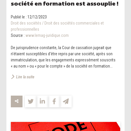
société en formation est assouplie !
Publié le :
12/12/2023
Droit des sociétés
/
Droit des sociétés commerciales et
professionnelles
Source :
www.lemag-juridique.com
De jurisprudence constante, la Cour de cassation jugeait que
n’étaient susceptibles d’être repris par une société, après son
immatriculation, que les engagements expressément souscrits
« au nom » ou « pour le compte » de la société en formation...
Lire la suite