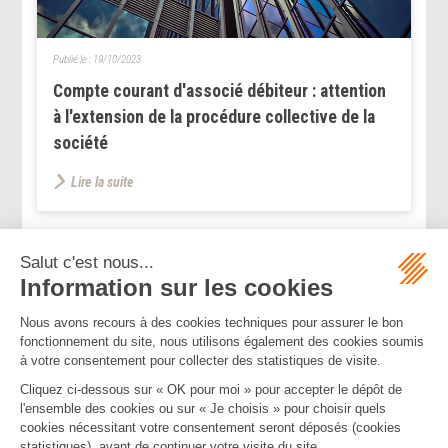
Publié le :
19/10/2023
Compte courant d'associé débiteur : attention
à l'extension de la procédure collective de la
société
Lire la suite
...
...
<<
<
176
177
178
179
180
181
182
>
>>
Mentions légales
Politique de confidentialité
Politique de cookies