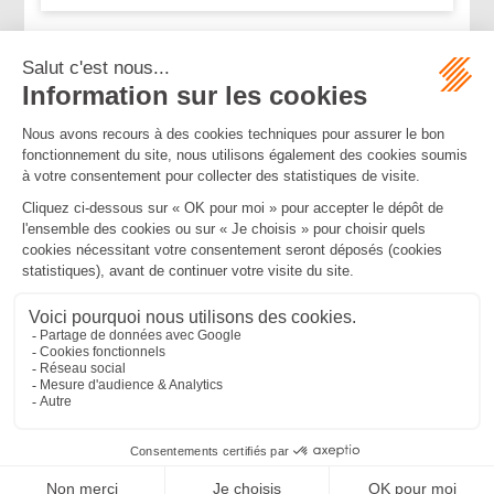
...
...
<<
<
58
59
60
61
62
63
64
>
>>
Mentions légales
Politique de confidentialité
Politique de cookies
Plan du site
MBA ET ASSOCIÉS
235 Rue Helene Boucher, 34170 CASTELNAU LE LEZ
Tél :
04 67 20 28 00
Bureau secondaire à Cannes
50 rue d’Antibes, 06400 CANNES
Tél :
04 83 15 71 51
SEPTEO DIGITAL & SERVICES © 2022