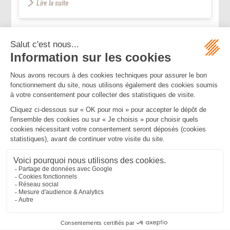
Lire la suite
...
...
<<
<
71
72
73
74
75
76
77
>
>>
Mentions légales
Politique de confidentialité
Politique de cookies
Plan du site
MBA ET ASSOCIÉS
235 Rue Helene Boucher, 34170 CASTELNAU LE LEZ
Tél :
04 67 20 28 00
Bureau secondaire à Cannes
50 rue d’Antibes, 06400 CANNES
Tél :
04 83 15 71 51