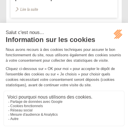
Lire la suite
...
...
<<
<
24
25
26
27
28
29
30
>
>>
Mentions légales
Politique de confidentialité
Politique de cookies
Plan du site
MBA ET ASSOCIÉS
235 Rue Helene Boucher, 34170 CASTELNAU LE LEZ
Tél :
04 67 20 28 00
Bureau secondaire à Cannes
50 rue d’Antibes, 06400 CANNES
Tél :
04 83 15 71 51