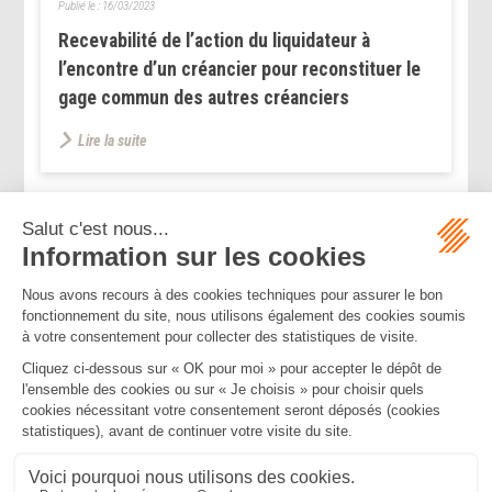
Publié le :
16/03/2023
Recevabilité de l’action du liquidateur à
l’encontre d’un créancier pour reconstituer le
gage commun des autres créanciers
Lire la suite
...
...
<<
<
224
225
226
227
228
229
230
>
>>
Mentions légales
Politique de confidentialité
Politique de cookies
Plan du site
MBA ET ASSOCIÉS