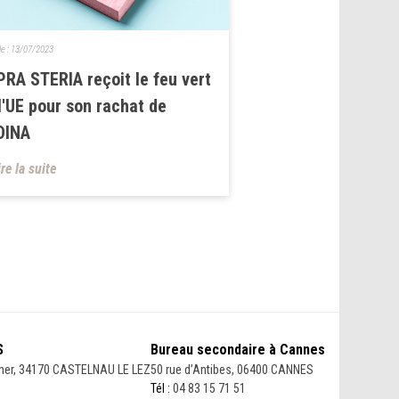
le :
13/07/2023
RA STERIA reçoit le feu vert
l'UE pour son rachat de
DINA
ire la suite
S
Bureau secondaire à Cannes
her, 34170 CASTELNAU LE LEZ
50 rue d’Antibes, 06400 CANNES
Tél :
04 83 15 71 51