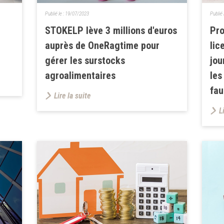
Publié le :
19/07/2023
Publié 
STOKELP lève 3 millions d'euros
Pro
auprès de OneRagtime pour
lic
gérer les surstocks
jou
agroalimentaires
les
fa
Lire la suite
L