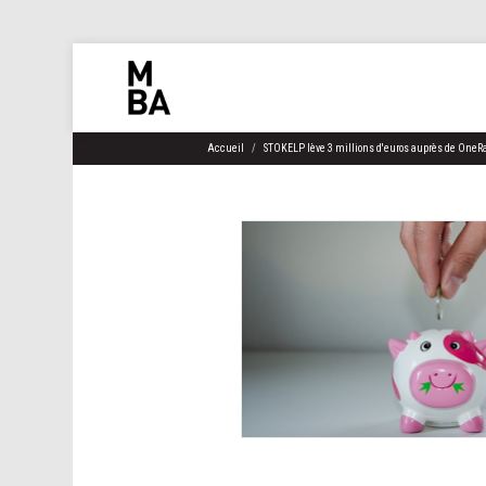
Accueil
STOKELP lève 3 millions d'euros auprès de OneRa