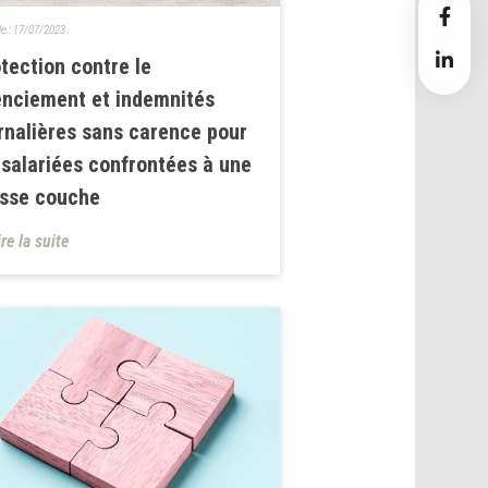
le :
17/07/2023
tection contre le
enciement et indemnités
rnalières sans carence pour
 salariées confrontées à une
usse couche
ire la suite