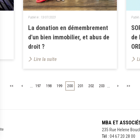
Publié le :
13/07/2023
Publié 
La donation en démembrement
SOP
d'un bien immobilier, et abus de
de 
droit ?
OR
Lire la suite
L
...
...
<<
<
197
198
199
200
201
202
203
>
>>
MBA ET ASSOCIÉ
ite
235 Rue Helene Bouc
Tél :
04 67 20 28 00