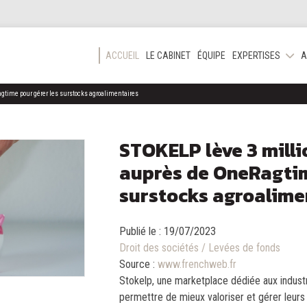
ACCUEIL
LE CABINET
ÉQUIPE
EXPERTISES
A
gtime pour gérer les surstocks agroalimentaires
STOKELP lève 3 milli
auprès de OneRagtim
surstocks agroalime
Publié le :
19/07/2023
Droit des sociétés
/
Levées de fonds
Source :
www.frenchweb.fr
Stokelp, une marketplace dédiée aux industri
permettre de mieux valoriser et gérer leur