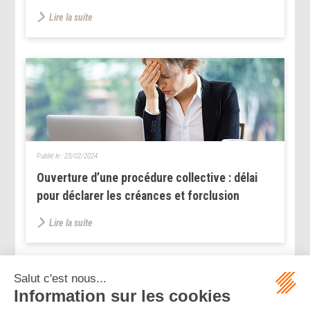
Lire la suite
Publié le :
23/02/2024
Ouverture d’une procédure collective : délai
pour déclarer les créances et forclusion
Lire la suite
...
...
<<
<
150
151
152
153
154
155
156