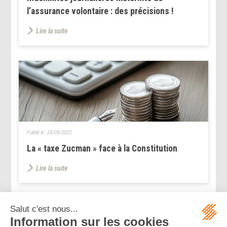
l’assurance volontaire : des précisions !
Lire la suite
Publié le :
24/09/2025
La « taxe Zucman » face à la Constitution
Lire la suite
...
...
<<
<
20
21
22
23
24
25
26