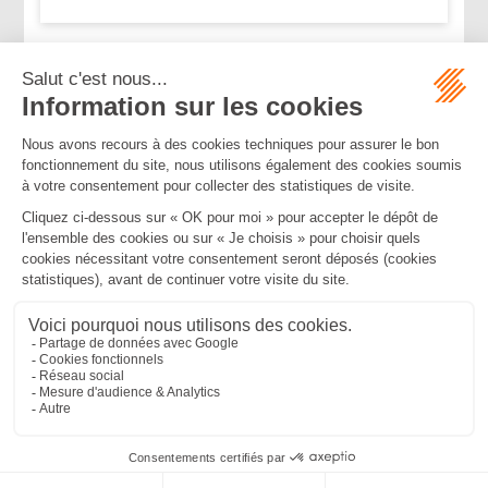
...
...
<<
<
31
32
33
34
35
36
37
>
>>
Mentions légales
Politique de confidentialité
Politique de cookies
Plan du site
MBA ET ASSOCIÉS
235 Rue Helene Boucher, 34170 CASTELNAU LE LEZ
Tél :
04 67 20 28 00
Bureau secondaire à Cannes
50 rue d’Antibes, 06400 CANNES
Tél :
04 83 15 71 51