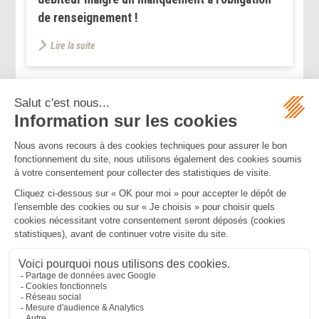
de renseignement !
Lire la suite
...
...
<<
<
17
18
19
20
21
22
23
>
>>
Mentions légales
Politique de confidentialité
Politique de cookies
Plan du site
MBA ET ASSOCIÉS
235 Rue Helene Boucher, 34170 CASTELNAU LE LEZ
Tél :
04 67 20 28 00
Bureau secondaire à Cannes