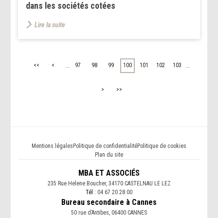
dans les sociétés cotées
Lire la suite
...
...
<<
<
97
98
99
100
101
102
103
>
>>
Mentions légales
Politique de confidentialité
Politique de cookies
Plan du site
MBA ET ASSOCIÉS
235 Rue Helene Boucher, 34170 CASTELNAU LE LEZ
Tél :
04 67 20 28 00
Bureau secondaire à Cannes
50 rue d’Antibes, 06400 CANNES