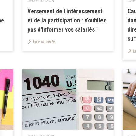
Publié le :
29/05/2024
Publié 
Versement de l'intéressement
Cau
ne
et de la participation : n'oubliez
dan
pas d'informer vos salariés !
dir
sur
Lire la suite
L