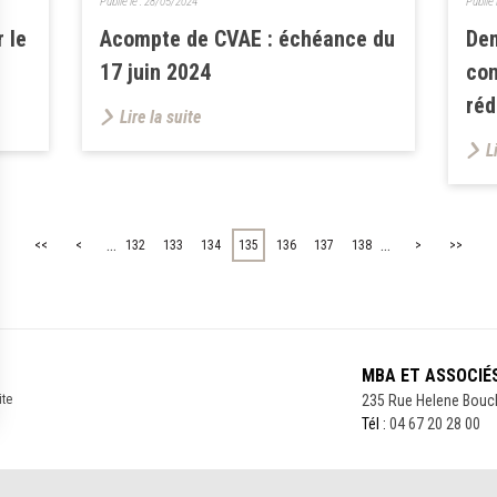
Publié le :
28/05/2024
Publié 
r le
Acompte de CVAE : échéance du
De
17 juin 2024
con
réd
Lire la suite
L
...
...
<<
<
132
133
134
135
136
137
138
>
>>
MBA ET ASSOCIÉ
ite
235 Rue Helene Bouc
Tél :
04 67 20 28 00