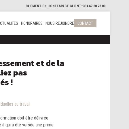
PAIEMENT EN LIGNE
ESPACE CLIENT
+334 67 20 28 00
CTUALITÉS
HONORAIRES
NOUS REJOINDRE
CONTACT
essement et de la
liez pas
és !
iduelles au travail
ormation doit être délivrée
ié à qui a été versée une prime