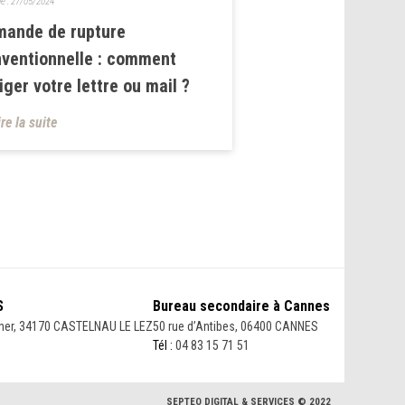
le :
27/05/2024
mande de rupture
ventionnelle : comment
iger votre lettre ou mail ?
ire la suite
S
Bureau secondaire à Cannes
her, 34170 CASTELNAU LE LEZ
50 rue d’Antibes, 06400 CANNES
Tél :
04 83 15 71 51
SEPTEO DIGITAL & SERVICES © 2022