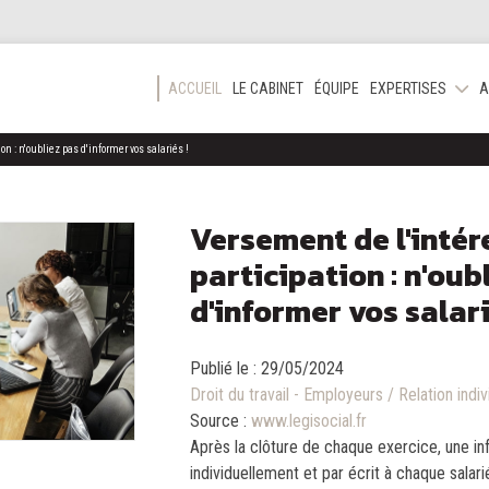
ACCUEIL
LE CABINET
ÉQUIPE
EXPERTISES
A
n : n'oubliez pas d'informer vos salariés !
Versement de l'intér
participation : n'oub
d'informer vos salari
Publié le :
29/05/2024
Droit du travail - Employeurs
/
Relation indiv
Source :
www.legisocial.fr
Après la clôture de chaque exercice, une inf
individuellement et par écrit à chaque salar