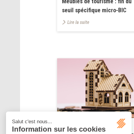
Meublés de tourisme : fin du
seuil spécifique micro-BIC
Lire la suite
Publié le :
28/09/2023