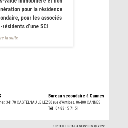
s-value immobilière et non
nération pour la résidence
ondaire, pour les associés
-résidents d’une SCI
ire la suite
S
Bureau secondaire à Cannes
her, 34170 CASTELNAU LE LEZ
50 rue d’Antibes, 06400 CANNES
Tél :
04 83 15 71 51
SEPTEO DIGITAL & SERVICES © 2022