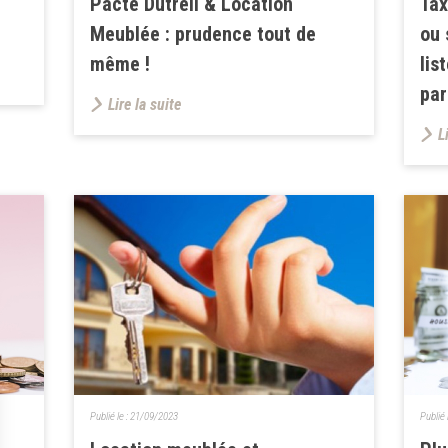
Pacte Dutreil & Location
Tax
Meublée : prudence tout de
ou 
même !
lis
pa
Lire la suite
L
Publié le :
21/09/2023
Publié 