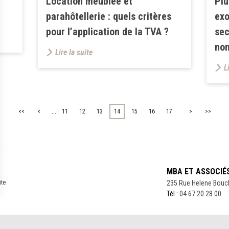
Location meublée et
Plu
parahôtellerie : quels critères
exo
pour l’application de la TVA ?
sec
non
Lire la suite
L
...
<<
<
11
12
13
14
15
16
17
>
>>
MBA ET ASSOCIÉ
ite
235 Rue Helene Bouc
Tél :
04 67 20 28 00