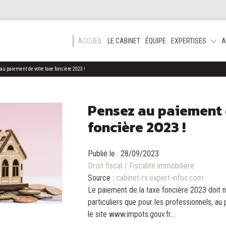
ACCUEIL
LE CABINET
ÉQUIPE
EXPERTISES
A
u paiement de votre taxe foncière 2023 !
Pensez au paiement 
foncière 2023 !
Publié le :
28/09/2023
Droit fiscal
/
Fiscalité immobilière
Source :
cabinet-rs.expert-infos.com
Le paiement de la taxe foncière 2023 doit n
particuliers que pour les professionnels, au 
le site www.impots.gouv.fr...