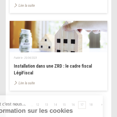
Lire la suite
Publié le :
25/04/2023
Installation dans une ZRD : le cadre fiscal
LégiFiscal
Lire la suite
...
<<
<
12
13
14
15
16
17
18
>