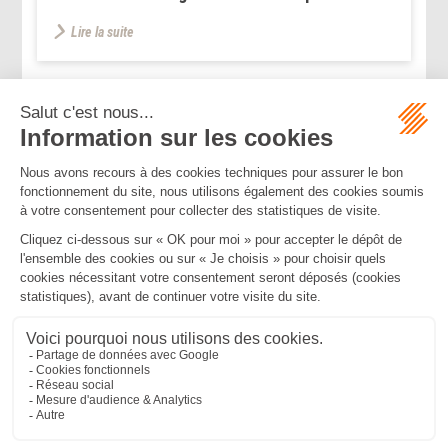
Lire la suite
...
<<
<
2
3
4
5
6
7
8
>
>>
Mentions légales
Politique de confidentialité
Politique de cookies
Plan du site
MBA ET ASSOCIÉS
235 Rue Helene Boucher, 34170 CASTELNAU LE LEZ
Tél :
04 67 20 28 00
Bureau secondaire à Cannes
50 rue d’Antibes, 06400 CANNES
Tél :
04 83 15 71 51