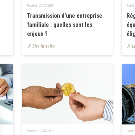
Publié le :
24/07/2023
Publié 
Transmission d’une entreprise
Rég
familiale : quelles sont les
équ
enjeux ?
éli
Lire la suite
L
Publié le :
19/06/2023
Publié 