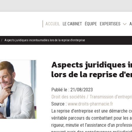
ACCUEIL
LE CABINET
ÉQUIPE
EXPERTISES
A
Aspects juridiques incontournables lors de la reprise d'entreprise
Aspects juridiques 
lors de la reprise d'
Publié le :
21/08/2023
Droit des sociétés
/
Transmission d’entrepr
Source :
www.droits-pharmacie.fr
La reprise d’entreprise est une démarche c
véritable parcours du combattant pour les
rigueur, minutie et l’assistance d’un professi