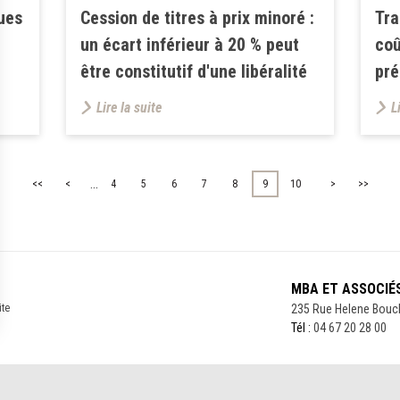
lues
Cession de titres à prix minoré :
Tra
un écart inférieur à 20 % peut
coû
être constitutif d'une libéralité
pré
Lire la suite
L
...
<<
<
4
5
6
7
8
9
10
>
>>
MBA ET ASSOCIÉ
ite
235 Rue Helene Bouc
Tél :
04 67 20 28 00