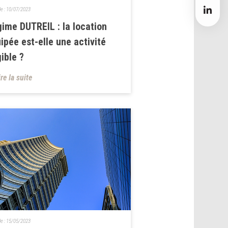
le :
10/07/2023
ime DUTREIL : la location
ipée est-elle une activité
gible ?
ire la suite
le :
15/05/2023