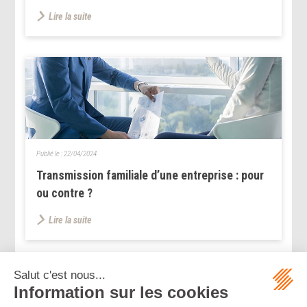
Lire la suite
Publié le :
22/04/2024
Transmission familiale d’une entreprise : pour
ou contre ?
Lire la suite
...
...
<<
<
3
4
5
6
7
8
9