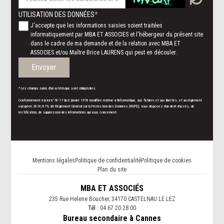
UTILISATION DES DONNÉES
J'accepte que les informations saisies soient traitées
informatiquement par MBA ET ASSOCIES et l'hébergeur du présent site
dans le cadre de ma demande et de la relation avec MBA ET
ASSOCIES et/ou Maître Brice LAURENS qui peut en découler.
Envoyer
* Les champs suivis d'un astérisque sont obligatoires.
Conformément à la loi n°78-17 du 6 janvier 1978 modifiée relative à l'informatique, aux fichiers et aux libertés, et au règlement
européen 2016/679, dit Règlement Général sur la Protection des Données (RGPD), vous disposez d'un droit d'accès, de
rectification, de suppression des informations qui vous concernent.
Mentions légales
Politique de confidentialité
Politique de cookies
Plan du site
MBA ET ASSOCIÉS
235 Rue Helene Boucher, 34170 CASTELNAU LE LEZ
Tél :
04 67 20 28 00
Bureau secondaire à Cannes